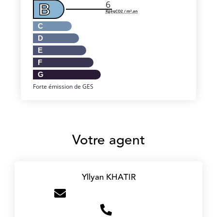
6
B
KgéqCO2 / m².an
C
D
E
F
G
Forte émission de GES
Votre agent
Yllyan KHATIR
y.khatir@victoire-immo.fr