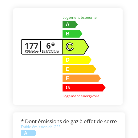
Logement économe
A
B
177
6*
C
KWh/m².an
kg CO2/m².an
D
E
F
G
Logement énergivore
* Dont émissions de gaz à effet de serre
Faible émission de GES
A