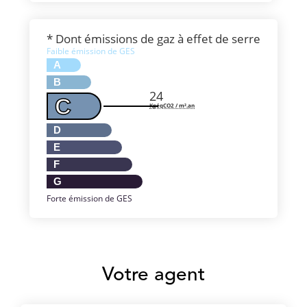
* Dont émissions de gaz à effet de serre
Faible émission de GES
A
B
24
C
KgéqCO2 / m².an
D
E
F
G
Forte émission de GES
Votre agent