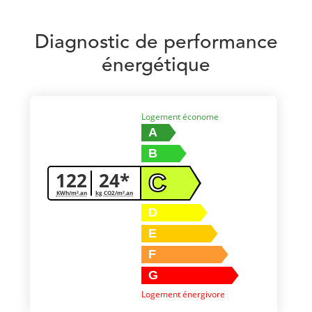
Diagnostic de performance
énergétique
Logement économe
A
B
122
24*
C
KWh/m².an
kg CO2/m².an
D
E
F
G
Logement énergivore