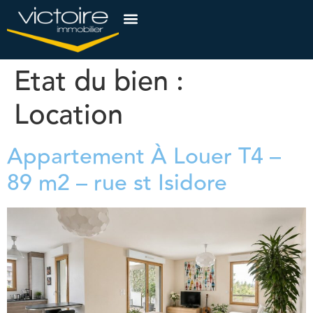
Etat du bien :
Location
Appartement À Louer T4 –
89 m2 – rue st Isidore