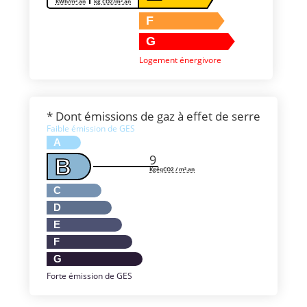
KWh/m².an
kg CO2/m².an
F
G
Logement énergivore
* Dont émissions de gaz à effet de serre
Faible émission de GES
A
9
B
KgéqCO2 / m².an
C
D
E
F
G
Forte émission de GES