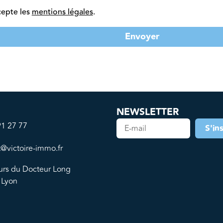
cepte les
mentions légales
.
Envoyer
NEWSLETTER
91 27 77
S'in
t@victoire-immo.fr
urs du Docteur Long
 Lyon