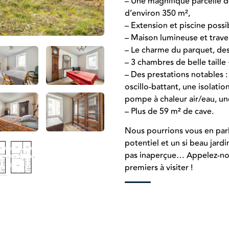
– Une magnifique parcelle de
d’environ 350 m²,
– Extension et piscine possi
– Maison lumineuse et trave
– Le charme du parquet, des
– 3 chambres de belle taille
– Des prestations notables :
oscillo-battant, une isolatio
pompe à chaleur air/eau, u
– Plus de 59 m² de cave.
Nous pourrions vous en parl
potentiel et un si beau jard
pas inaperçue… Appelez-nous
premiers à visiter !