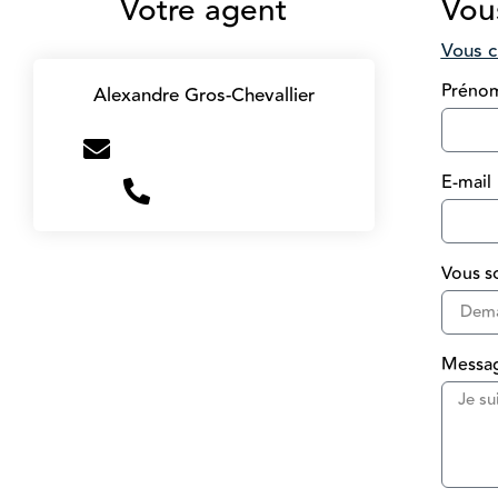
Votre agent
Vous
Vous c
Préno
Alexandre Gros-Chevallier
a.gros@victoire-immo.fr
E-mail
+33669486274
Vous so
Messa