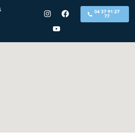
S
04 37 91 27
77