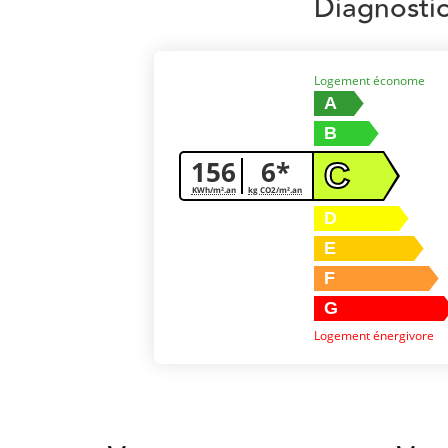
Diagnosti
Logement économe
A
B
156
6*
C
KWh/m².an
kg CO2/m².an
D
E
F
G
Logement énergivore