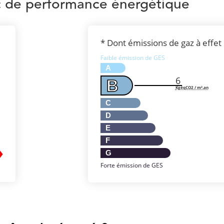
c de performance énergétique
* Dont émissions de gaz à effet
Faible émission de GES
A
6
B
KgéqCO2 / m².an
C
D
E
F
G
Forte émission de GES