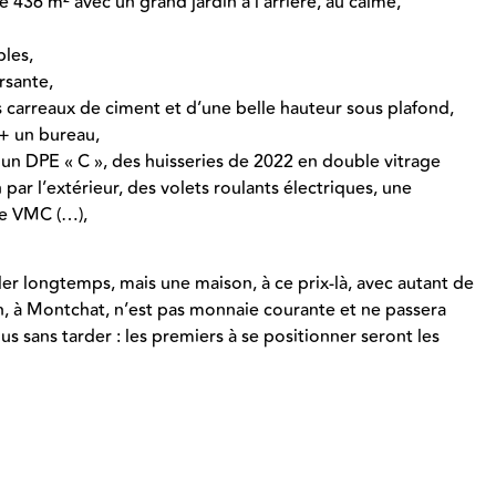
 436 m² avec un grand jardin à l’arrière, au calme,
bles,
rsante,
 carreaux de ciment et d’une belle hauteur sous plafond,
 + un bureau,
 un DPE « C », des huisseries de 2022 en double vitrage
n par l’extérieur, des volets roulants électriques, une
ne VMC (…),
er longtemps, mais une maison, à ce prix-là, avec autant de
in, à Montchat, n’est pas monnaie courante et ne passera
 sans tarder : les premiers à se positionner seront les