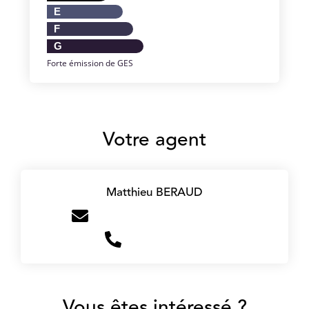
E
F
G
Forte émission de GES
Votre agent
Matthieu BERAUD
m.beraud@victoire-immo.fr
+33756898922
Vous êtes intéressé ?