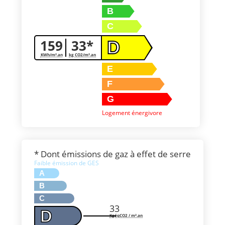
B
C
159
33*
D
KWh/m².an
kg CO2/m².an
E
F
G
Logement énergivore
* Dont émissions de gaz à effet de serre
Faible émission de GES
A
B
C
33
D
KgéqCO2 / m².an