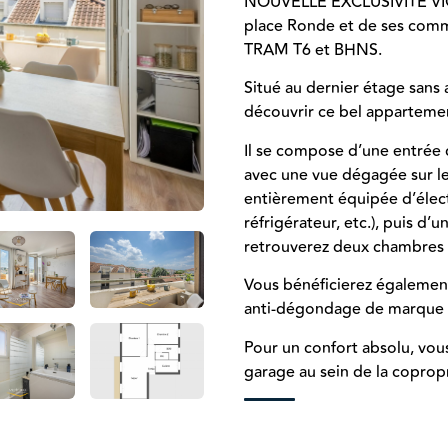
NOUVELLE EXCLUSIVITÉ VIC
place Ronde et de ses comm
TRAM T6 et BHNS.
Situé au dernier étage san
découvrir ce bel appartemen
Il se compose d’une entrée d
avec une vue dégagée sur le
entièrement équipée d’électr
réfrigérateur, etc.), puis d’
retrouverez deux chambres d
Vous bénéficierez également
anti-dégondage de marque 
Pour un confort absolu, vous
garage au sein de la coprop