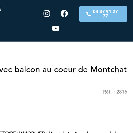
S
04 37 91 27
77
avec balcon au coeur de Montchat
Réf. : 2816