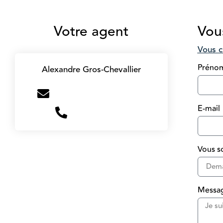
Votre agent
Vous
Vous c
Préno
Alexandre Gros-Chevallier
a.gros@victoire-immo.fr
E-mail
+33669486274
Vous so
Messa