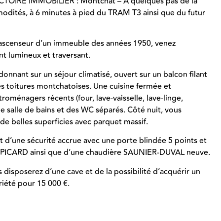
TOIRE IMMOBILIER : Montchat – À quelques pas de la
odités, à 6 minutes à pied du TRAM T3 ainsi que du futur
s ascenseur d’un immeuble des années 1950, venez
t lumineux et traversant.
onnant sur un séjour climatisé, ouvert sur un balcon filant
s toitures montchatoises. Une cuisine fermée et
oménagers récents (four, lave-vaisselle, lave-linge,
une salle de bains et des WC séparés. Côté nuit, vous
e belles superficies avec parquet massif.
 d’une sécurité accrue avec une porte blindée 5 points et
PICARD ainsi que d’une chaudière SAUNIER-DUVAL neuve.
 disposerez d’une cave et de la possibilité d’acquérir un
riété pour 15 000 €.