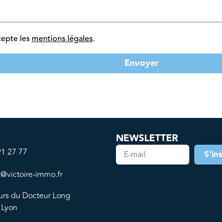
cepte les
mentions légales
.
Envoyer
NEWSLETTER
91 27 77
S'in
t@victoire-immo.fr
urs du Docteur Long
 Lyon