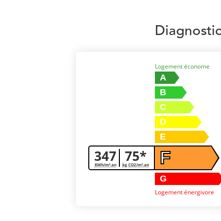
Diagnosti
Logement économe
A
B
C
D
E
347
75*
F
KWh/m².an
kg CO2/m².an
G
Logement énergivore