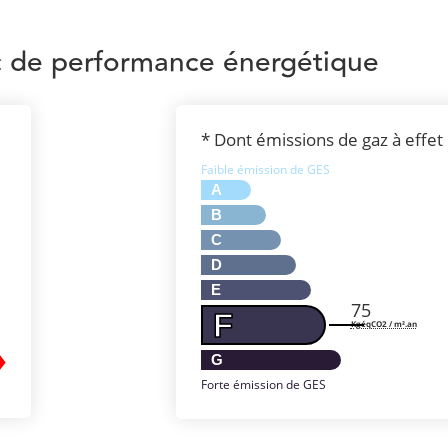
c de performance énergétique
* Dont émissions de gaz à effet
Faible émission de GES
A
B
C
D
E
75
F
KgéqCO2 / m².an
G
Forte émission de GES