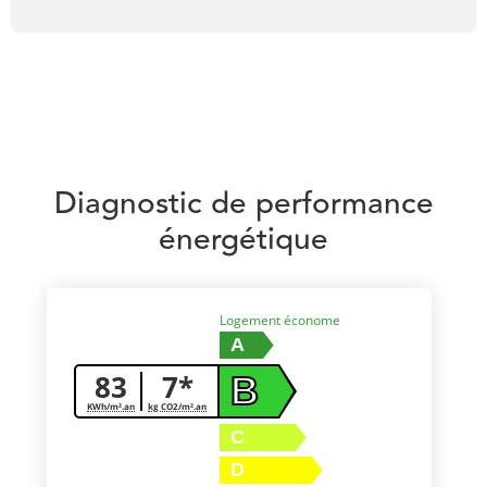
Diagnostic de performance
énergétique
Logement économe
A
83
7*
B
KWh/m².an
kg CO2/m².an
C
D