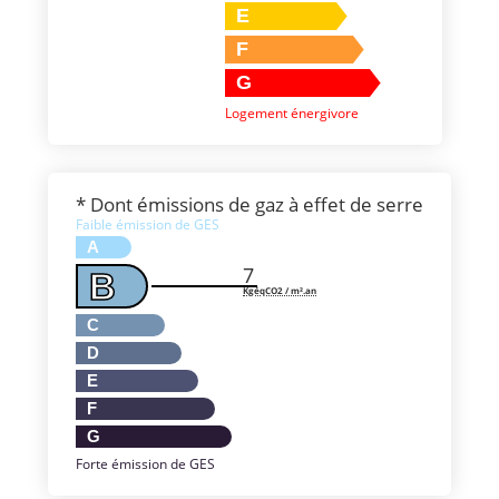
E
F
G
Logement énergivore
* Dont émissions de gaz à effet de serre
Faible émission de GES
A
7
B
KgéqCO2 / m².an
C
D
E
F
G
Forte émission de GES