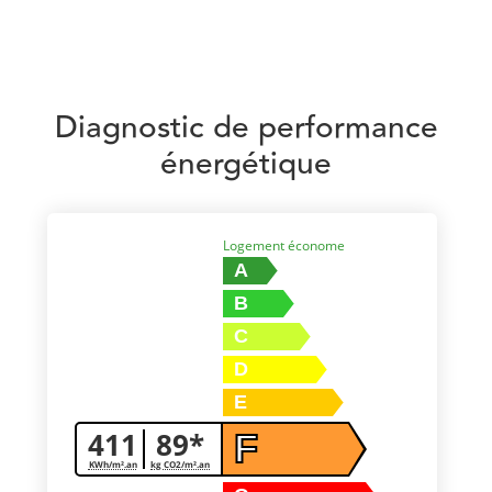
Diagnostic de performance
énergétique
Logement économe
A
B
C
D
E
411
89*
F
KWh/m².an
kg CO2/m².an