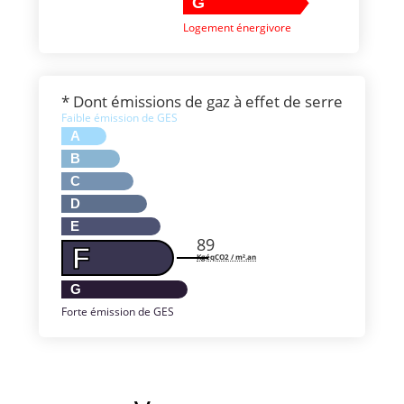
G
Logement énergivore
* Dont émissions de gaz à effet de serre
Faible émission de GES
A
B
C
D
E
89
F
KgéqCO2 / m².an
G
Forte émission de GES