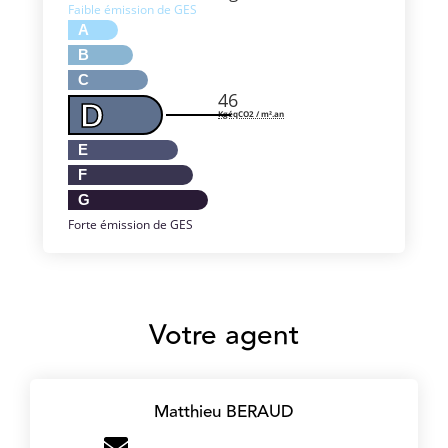
Faible émission de GES
A
B
C
46
D
KgéqCO2 / m².an
E
F
G
Forte émission de GES
Votre agent
Matthieu BERAUD
m.beraud@victoire-immo.fr