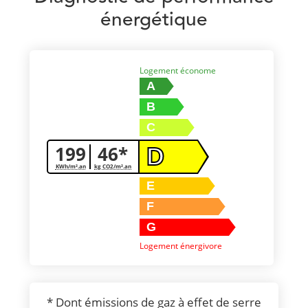
énergétique
Logement économe
A
B
C
199
46*
D
KWh/m².an
kg CO2/m².an
E
F
G
Logement énergivore
* Dont émissions de gaz à effet de serre