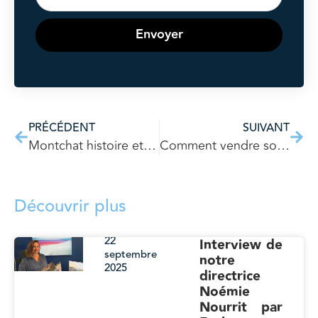
Envoyer
PRÉCÉDENT
SUIVANT
Montchat histoire et évolutions d’un quartier du 3ème arrondissement de Lyon
Comment vendre son bien rapidement ? L’aménagement éphémère en immobilier
Découvrir plus
22
Interview de
septembre
notre
2025
directrice
Noémie
Nourrit par