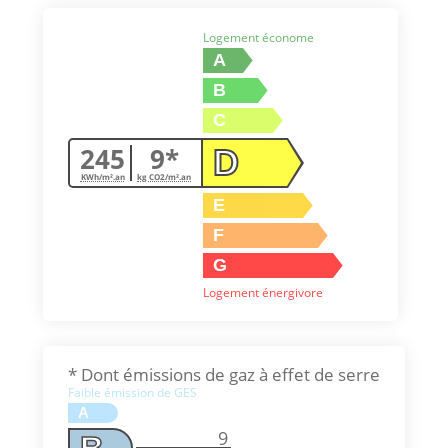
Logement économe
A
B
C
245
9*
D
KWh/m².an
kg CO2/m².an
E
F
G
Logement énergivore
* Dont émissions de gaz à effet de serre
Faible émission de GES
A
9