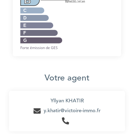
B
KgéqCO2 / m².an
C
D
E
F
G
Forte émission de GES
Votre agent
Yllyan KHATIR
y.khatir@victoire-immo.fr